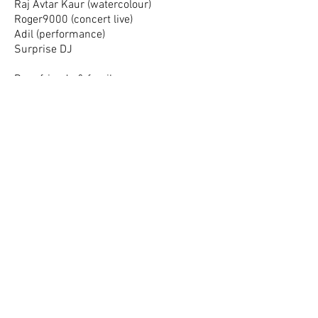
Raj Avtar Kaur (watercolour)
Roger9000 (concert live)
Adil (performance)
Surprise DJ
Dear friends & family,
I am very happy to invite you to my
exhibition party together with my
talented artist friends.
My series of watercolour called
"accident, healing and identity" is about
my search for identity through painting
and the experiences of my accident and
my journey towards healing.
rajavtar.com
Roger 9000 is an experience of songs,
life cycles, and stories. Based in the
classical form, it is a fusion of ancient