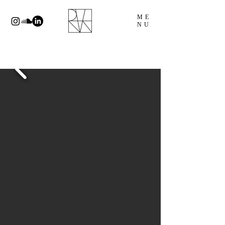
ME
NU