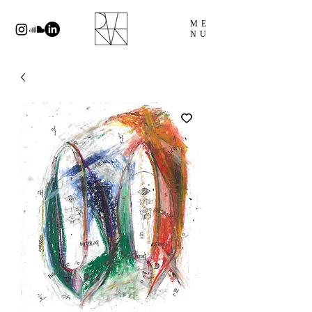
ME
NU