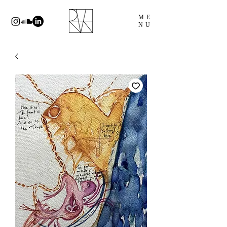
ME
NU