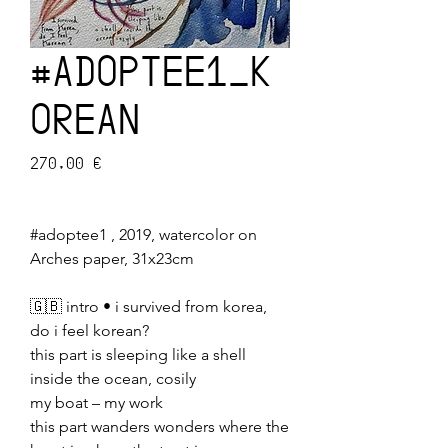
#ADOPTEE1_K
OREAN
Prix
270,00 €
#adoptee1 , 2019, watercolor on
Arches paper, 31x23cm
🇬🇧 intro • i survived from korea,
do i feel korean?
this part is sleeping like a shell
inside the ocean, cosily
my boat – my work
this part wanders wonders where the