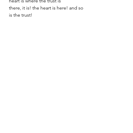
heart is where the trust is
there, it is! the heart is here! and so
is the trust!
i want to be(long) here
🇫🇷intro • j’ai survécu à la corée,
est-ce que je me sens coréenne?
cette partie dort comme un
coquillage sous l’océan,
confortablement
mon bateau – mon travail
cette partie erre et se demande où
est le coeur et où est la confiance
c’est ici! le coeur est ici! et aussi la
confiance!
je veux (appar)tenir ici